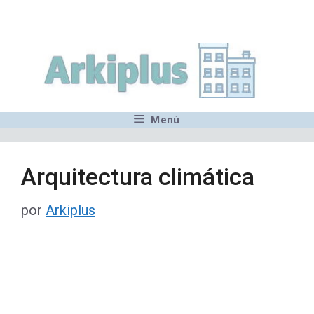
Saltar
,MN,MMN,MN,MN,MN,MN,M
al
contenido
Menú
Arquitectura climática
por
Arkiplus