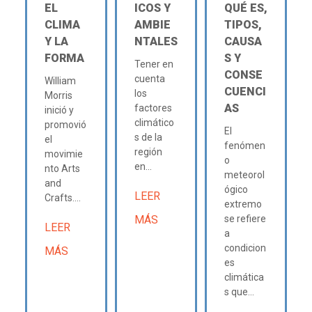
EL
ICOS Y
QUÉ ES,
CLIMA
AMBIE
TIPOS,
Y LA
NTALES
CAUSA
FORMA
S Y
Tener en
CONSE
cuenta
William
CUENCI
los
Morris
AS
factores
inició y
climático
promovió
El
s de la
el
fenómen
región
movimie
o
en...
nto Arts
meteorol
and
ógico
LEER
Crafts....
extremo
MÁS
se refiere
LEER
a
condicion
MÁS
es
climática
s que...