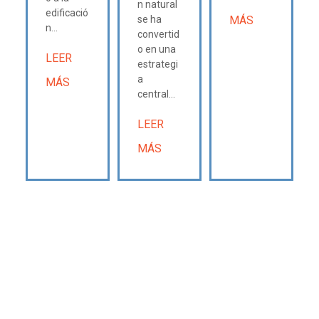
n natural
edificació
se ha
MÁS
n...
convertid
o en una
LEER
estrategi
a
MÁS
central...
LEER
MÁS