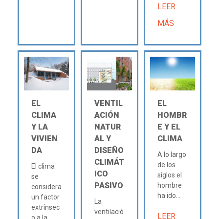
LEER
MÁS
EL
VENTIL
EL
CLIMA
ACIÓN
HOMBR
Y LA
NATUR
E Y EL
VIVIEN
AL Y
CLIMA
DA
DISEÑO
A lo largo
CLIMÁT
de los
El clima
ICO
siglos el
se
PASIVO
hombre
considera
ha ido...
un factor
La
extrínsec
ventilació
LEER
o a la