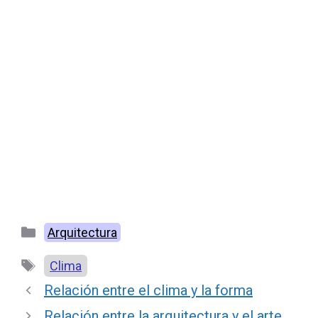
Categorías
Arquitectura
Etiquetas
Clima
Relación entre el clima y la forma
Relación entre la arquitectura y el arte