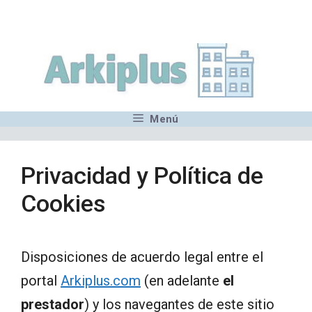
Saltar
,MN,MMN,MN,MN,MN,MN,M
al
contenido
Menú
Privacidad y Política de
Cookies
Disposiciones de acuerdo legal entre el
portal
Arkiplus.com
(en adelante
el
prestador
) y los navegantes de este sitio