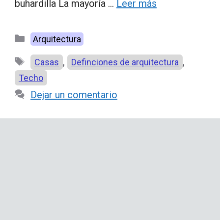
buhardilla La mayoría …
Leer más
Categorías
Arquitectura
Etiquetas
,
,
Casas
Definciones de arquitectura
Techo
Dejar un comentario