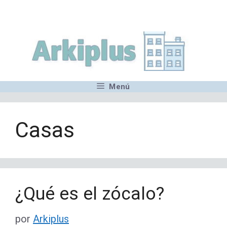
Saltar
,MN,MMN,MN,MN,MN,MN,M
al
contenido
Menú
Casas
¿Qué es el zócalo?
por
Arkiplus