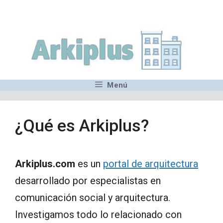
Saltar
,MN,MMN,MN,MN,MN,MN,M
al
contenido
Menú
¿Qué es Arkiplus?
Arkiplus.com
es un
portal de arquitectura
desarrollado por especialistas en
comunicación social y arquitectura.
Investigamos todo lo relacionado con