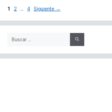
Página
Página
Página
1
2
…
4
Siguiente
→
Buscar: