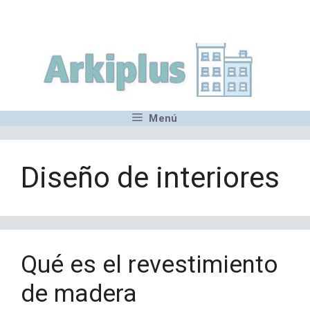
Saltar
,MN,MMN,MN,MN,MN,MN,M
al
contenido
Menú
Diseño de interiores
Qué es el revestimiento
de madera