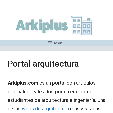
Saltar
,MN,MMN,MN,MN,MN,MN,M
al
contenido
Menú
Portal arquitectura
Arkiplus.com
es un portal con artículos
originales realizados por un equipo de
estudiantes de arquitectura e ingeniería. Una
de las
webs de arquitectura
más visitadas