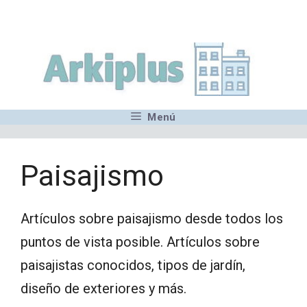
Saltar
,MN,MMN,MN,MN,MN,MN,M
al
contenido
Menú
Paisajismo
Artículos sobre paisajismo desde todos los
puntos de vista posible. Artículos sobre
paisajistas conocidos, tipos de jardín,
diseño de exteriores y más.