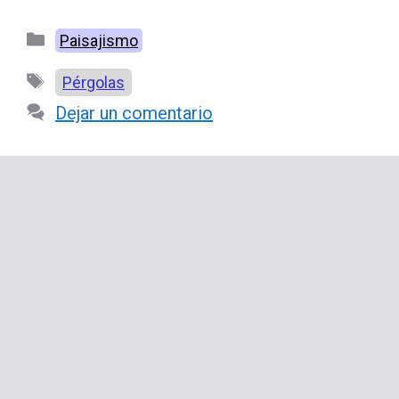
Categorías
Paisajismo
Etiquetas
Pérgolas
Dejar un comentario