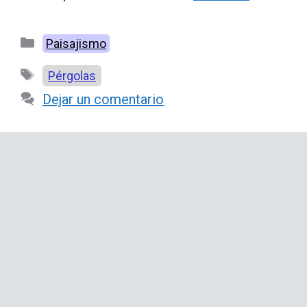
Categorías
Paisajismo
Etiquetas
Pérgolas
Dejar un comentario