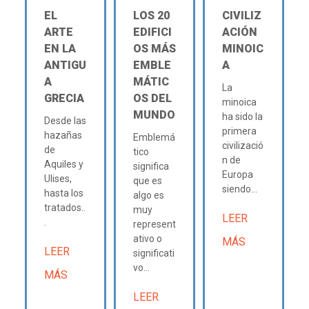
EL
LOS 20
CIVILIZ
ARTE
EDIFICI
ACIÓN
EN LA
OS MÁS
MINOIC
ANTIGU
EMBLE
A
A
MÁTIC
La
GRECIA
OS DEL
minoica
MUNDO
ha sido la
Desde las
primera
hazañas
Emblemá
civilizació
de
tico
n de
Aquiles y
significa
Europa
Ulises,
que es
siendo...
hasta los
algo es
tratados..
muy
LEER
.
represent
ativo o
MÁS
LEER
significati
vo...
MÁS
LEER