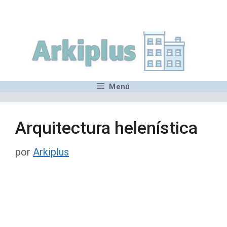
Saltar
,MN,MMN,MN,MN,MN,MN,M
al
contenido
Menú
Arquitectura helenística
por
Arkiplus