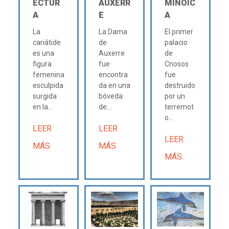
ECTUR
AUXERR
MINOIC
A
E
A
La
La Dama
El primer
cariátide
de
palacio
es una
Auxerre
de
figura
fue
Cnosos
femenina
encontra
fue
esculpida
da en una
destruido
surgida
bóveda
por un
en la...
de...
terremot
o...
LEER
LEER
LEER
MÁS
MÁS
MÁS