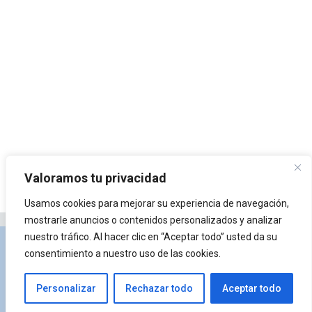
Valoramos tu privacidad
Usamos cookies para mejorar su experiencia de navegación,
mostrarle anuncios o contenidos personalizados y analizar
nuestro tráfico. Al hacer clic en “Aceptar todo” usted da su
Privacidad y Política de Cookies
Portal de
consentimiento a nuestro uso de las cookies.
arquitectura
Lista de Temas
¿Qué es Arkiplus?
Personalizar
Rechazar todo
Aceptar todo
© 2026 Arkiplus
• Creado con
GeneratePress