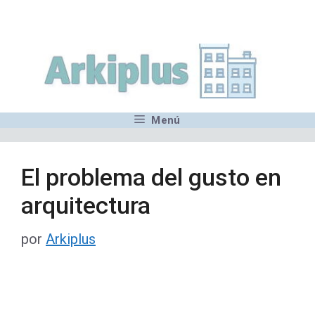
Saltar
,MN,MMN,MN,MN,MN,MN,M
al
contenido
Menú
El problema del gusto en
arquitectura
por
Arkiplus