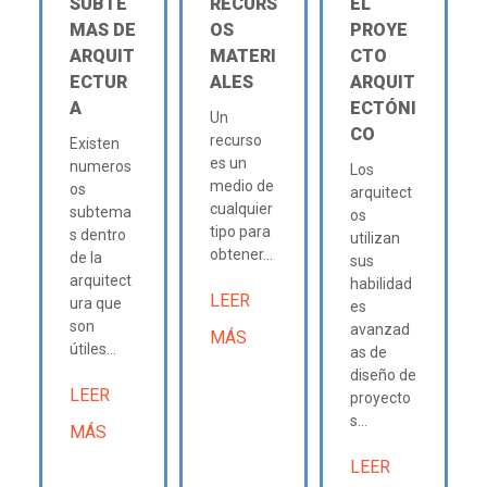
SUBTE
RECURS
EL
MAS DE
OS
PROYE
ARQUIT
MATERI
CTO
ECTUR
ALES
ARQUIT
A
ECTÓNI
Un
CO
recurso
Existen
es un
numeros
Los
medio de
os
arquitect
cualquier
subtema
os
tipo para
s dentro
utilizan
obtener...
de la
sus
arquitect
habilidad
LEER
ura que
es
son
avanzad
MÁS
útiles...
as de
diseño de
LEER
proyecto
s...
MÁS
LEER