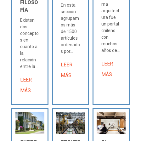
FILOSO
ma
En esta
FÍA
arquitect
sección
ura fue
agrupam
Existen
un portal
os más
dos
chileno
de 1500
concepto
con
artículos
s en
muchos
ordenado
cuanto a
años de...
s por...
la
relación
LEER
LEER
entre la...
MÁS
MÁS
LEER
MÁS