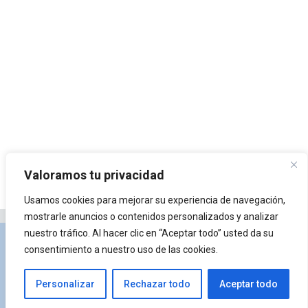
Valoramos tu privacidad
Usamos cookies para mejorar su experiencia de navegación,
mostrarle anuncios o contenidos personalizados y analizar
nuestro tráfico. Al hacer clic en “Aceptar todo” usted da su
Privacidad y Política de Cookies
Portal de
consentimiento a nuestro uso de las cookies.
arquitectura
Lista de Temas
¿Qué es Arkiplus?
Personalizar
Rechazar todo
Aceptar todo
© 2026 Arkiplus
• Creado con
GeneratePress