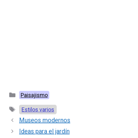
Categorías
Paisajismo
Etiquetas
Estilos varios
Museos modernos
Ideas para el jardín