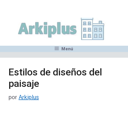
Saltar
,MN,MMN,MN,MN,MN,MN,M
al
contenido
Menú
Estilos de diseños del
paisaje
por
Arkiplus