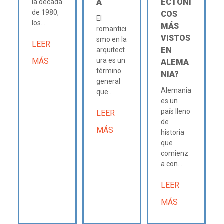
A
ECTÓNI
la década
de 1980,
COS
El
los...
MÁS
romantici
VISTOS
smo en la
LEER
EN
arquitect
MÁS
ura es un
ALEMA
término
NIA?
general
Alemania
que...
es un
país lleno
LEER
de
MÁS
historia
que
comienz
a con...
LEER
MÁS