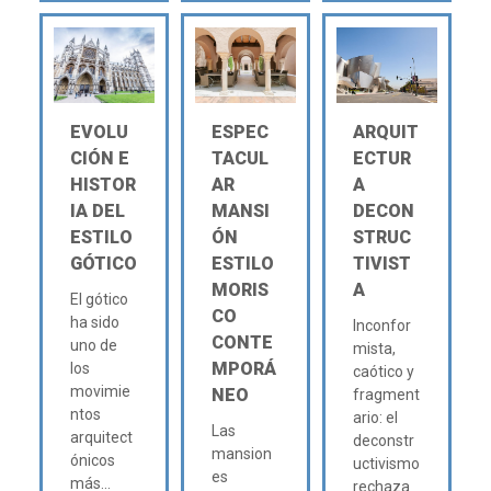
EVOLU
ESPEC
ARQUIT
CIÓN E
TACUL
ECTUR
HISTOR
AR
A
IA DEL
MANSI
DECON
ESTILO
ÓN
STRUC
GÓTICO
ESTILO
TIVIST
MORIS
A
El gótico
CO
ha sido
Inconfor
CONTE
uno de
mista,
MPORÁ
los
caótico y
movimie
NEO
fragment
ntos
ario: el
Las
arquitect
deconstr
mansion
ónicos
uctivismo
es
más...
rechaza