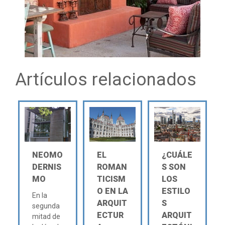
Artículos relacionados
NEOMO
EL
¿CUÁLE
DERNIS
ROMAN
S SON
MO
TICISM
LOS
O EN LA
ESTILO
En la
ARQUIT
S
segunda
ECTUR
ARQUIT
mitad de