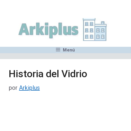
Saltar
,MN,MMN,MN,MN,MN,MN,M
al
contenido
Menú
Historia del Vidrio
por
Arkiplus