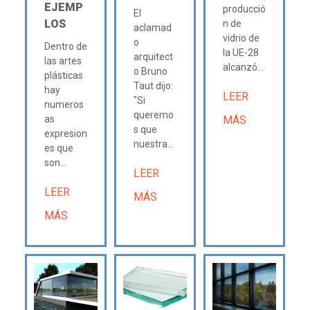
EJEMP
producció
El
LOS
n de
aclamad
vidrio de
o
Dentro de
la UE-28
arquitect
las artes
alcanzó...
o Bruno
plásticas
Taut dijo:
hay
LEER
"Si
numeros
queremo
as
MÁS
s que
expresion
nuestra...
es que
son...
LEER
LEER
MÁS
MÁS