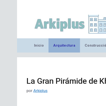
Saltar
al
contenido
Inicio
Arquitectura
Construcci
La Gran Pirámide de K
por
Arkiplus