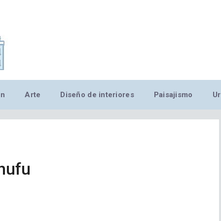
,MN,MMN,MN,MN,MN,MN,M
ón
Arte
Diseño de interiores
Paisajismo
Ur
hufu