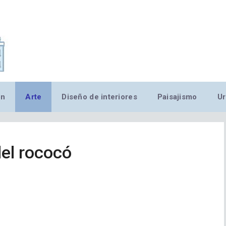
,MN,MMN,MN,MN,MN,MN,M
ón
Arte
Diseño de interiores
Paisajismo
Ur
el rococó