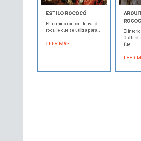
ESTILO ROCOCÓ
ARQUI
ROCO
El término rococó deriva de
rocaille que se utiliza para...
El interi
Rottenb
LEER MÁS
fue...
LEER 