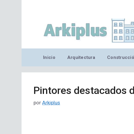
Saltar
al
contenido
Inicio
Arquitectura
Construcci
Pintores destacados d
por
Arkiplus