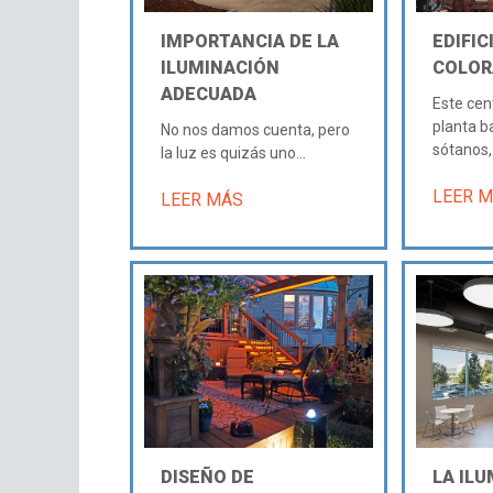
IMPORTANCIA DE LA
EDIFIC
ILUMINACIÓN
COLOR
ADECUADA
Este cen
planta ba
No nos damos cuenta, pero
sótanos,.
la luz es quizás uno...
LEER 
LEER MÁS
DISEÑO DE
LA IL