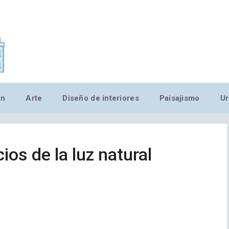
,MN,MMN,MN,MN,MN,MN,M
ón
Arte
Diseño de interiores
Paisajismo
Ur
ios de la luz natural