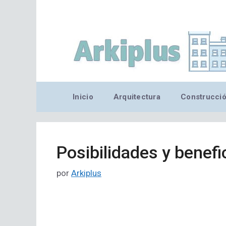
Saltar
al
contenido
Inicio
Arquitectura
Construcci
Posibilidades y benefic
por
Arkiplus