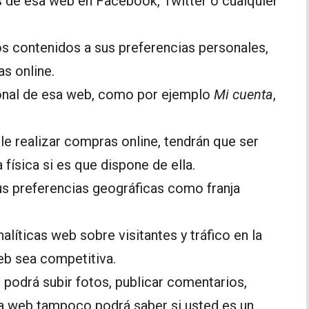
 de esa web en Facebook, Twitter o cualquier
os contenidos a sus preferencias personales,
as online.
onal de esa web, como por ejemplo
Mi cuenta
,
le realizar compras online, tendrán que ser
 física si es que dispone de ella.
us preferencias geográficas como franja
nalíticas web sobre visitantes y tráfico en la
web sea competitiva.
o podrá subir fotos, publicar comentarios,
La web tampoco podrá saber si usted es un