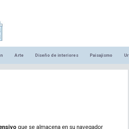
,MN,MMN,MN,MN,MN,MN,M
ón
Arte
Diseño de interiores
Paisajismo
Ur
ensivo
que se almacena en su navegador