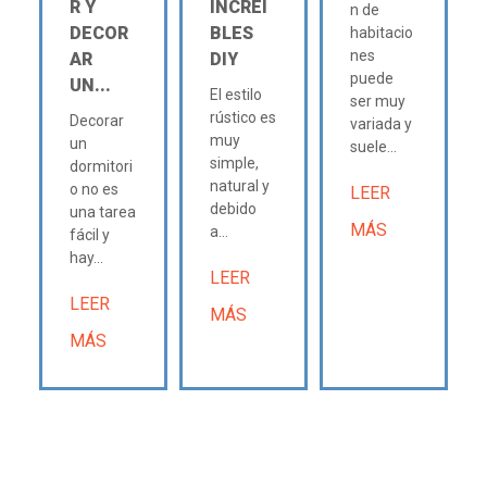
R Y
INCREÍ
n de
DECOR
BLES
habitacio
nes
AR
DIY
puede
UN...
El estilo
ser muy
rústico es
Decorar
variada y
muy
un
suele...
simple,
dormitori
natural y
o no es
LEER
debido
una tarea
MÁS
a...
fácil y
hay...
LEER
LEER
MÁS
MÁS