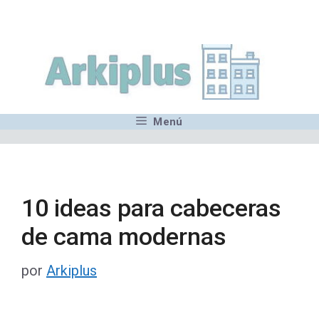
Saltar
,MN,MMN,MN,MN,MN,MN,M
al
contenido
Menú
10 ideas para cabeceras
de cama modernas
por
Arkiplus