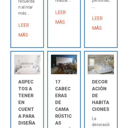
realzar...
personas,
recuerda
...
n al mar
LEER
más...
LEER
MÁS
LEER
MÁS
MÁS
ASPEC
17
DECOR
TOS A
CABEC
ACIÓN
TENER
ERAS
DE
EN
DE
HABITA
CUENT
CAMA
CIONES
A PARA
RÚSTIC
La
DISEÑA
AS
decoració