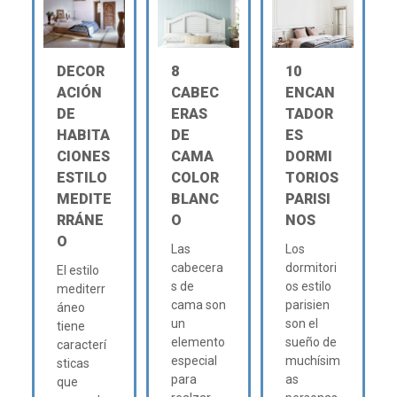
DECOR
8
10
ACIÓN
CABEC
ENCAN
DE
ERAS
TADOR
HABITA
DE
ES
CIONES
CAMA
DORMI
ESTILO
COLOR
TORIOS
MEDITE
BLANC
PARISI
RRÁNE
O
NOS
O
Las
Los
cabecera
dormitori
El estilo
s de
os estilo
mediterr
cama son
parisien
áneo
un
son el
tiene
elemento
sueño de
caracterí
especial
muchísim
sticas
para
as
que