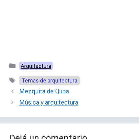
Categorías
Arquitectura
Etiquetas
Temas de arquitectura
Mezquita de Quba
Música y arquitectura
Dejá un comentario