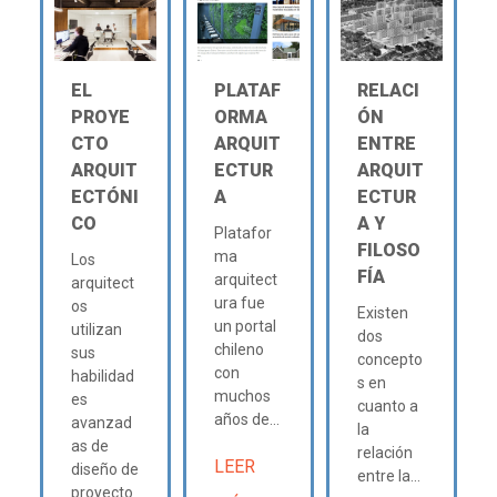
EL
PLATAF
RELACI
PROYE
ORMA
ÓN
CTO
ARQUIT
ENTRE
ARQUIT
ECTUR
ARQUIT
ECTÓNI
A
ECTUR
CO
A Y
Platafor
FILOSO
ma
Los
FÍA
arquitect
arquitect
ura fue
os
Existen
un portal
utilizan
dos
chileno
sus
concepto
con
habilidad
s en
muchos
es
cuanto a
años de...
avanzad
la
as de
relación
LEER
diseño de
entre la...
proyecto