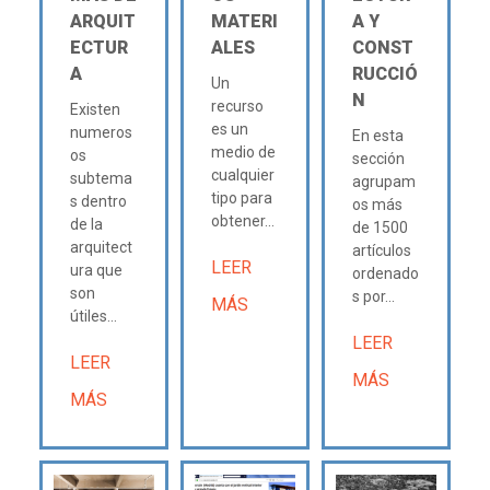
ARQUIT
MATERI
A Y
ECTUR
ALES
CONST
A
RUCCIÓ
Un
N
recurso
Existen
es un
numeros
En esta
medio de
os
sección
cualquier
subtema
agrupam
tipo para
s dentro
os más
obtener...
de la
de 1500
arquitect
artículos
LEER
ura que
ordenado
son
s por...
MÁS
útiles...
LEER
LEER
MÁS
MÁS