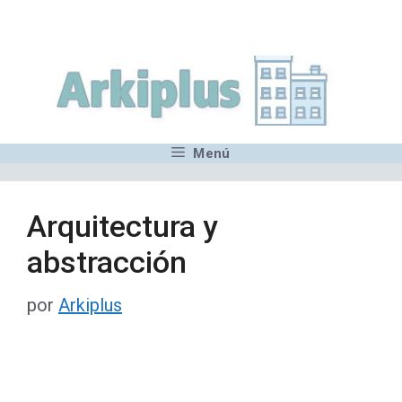
Saltar
,MN,MMN,MN,MN,MN,MN,M
al
contenido
Menú
Arquitectura y
abstracción
por
Arkiplus