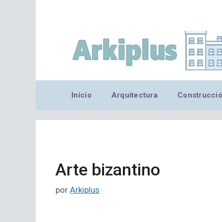
Saltar
al
contenido
Inicio
Arquitectura
Construcci
Arte bizantino
por
Arkiplus