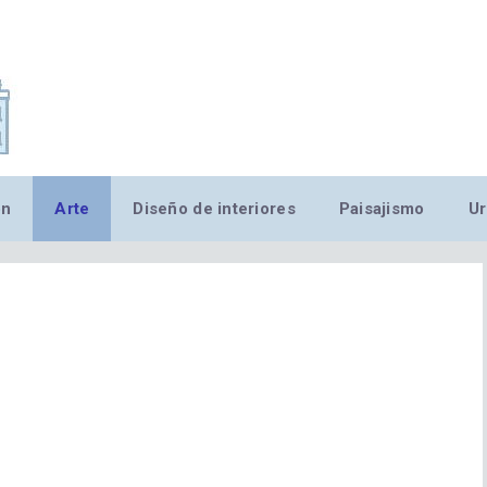
,MN,MMN,MN,MN,MN,MN,M
ón
Arte
Diseño de interiores
Paisajismo
Ur