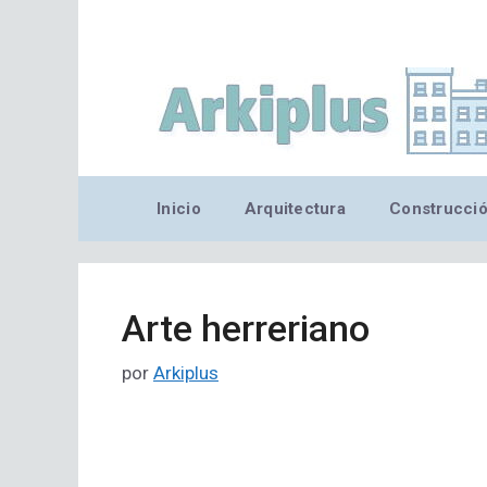
Saltar
al
contenido
Inicio
Arquitectura
Construcci
Arte herreriano
por
Arkiplus