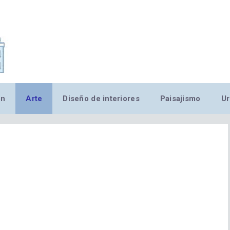
,MN,MMN,MN,MN,MN,MN,M
ón
Arte
Diseño de interiores
Paisajismo
Ur