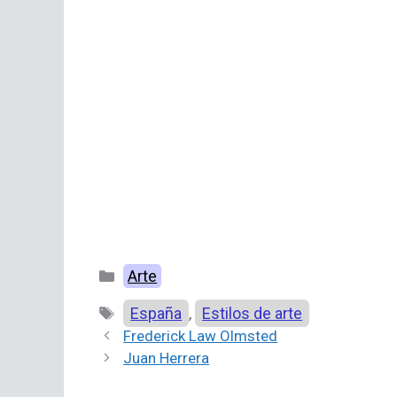
Categorías
Arte
Etiquetas
España
Estilos de arte
,
Frederick Law Olmsted
Juan Herrera