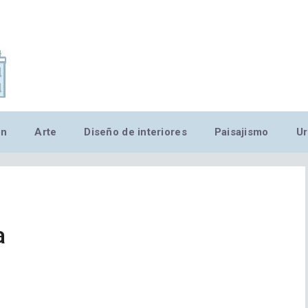
,MN,MMN,MN,MN,MN,MN,M
ón
Arte
Diseño de interiores
Paisajismo
Ur
a