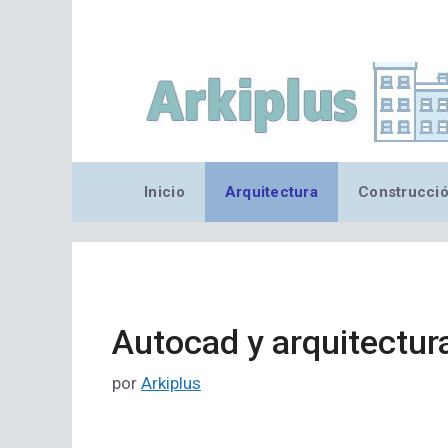
Saltar
al
contenido
Inicio
Arquitectura
Construcci
Autocad y arquitectur
por
Arkiplus