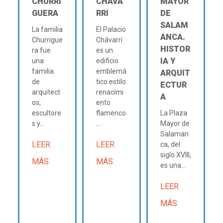
CHURRI
CHÁVA
MAYOR
GUERA
RRI
DE
SALAM
La familia
El Palacio
ANCA.
Churrigue
Chávarri
HISTOR
ra fue
es un
IA Y
una
edificio
familia
emblemá
ARQUIT
de
tico estilo
ECTUR
arquitect
renacimi
A
os,
ento
escultore
flamenco
La Plaza
s y...
...
Mayor de
Salaman
LEER
LEER
ca, del
siglo XVIII,
MÁS
MÁS
es una...
LEER
MÁS