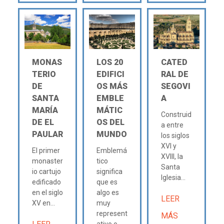
MONAS
LOS 20
CATED
TERIO
EDIFICI
RAL DE
DE
OS MÁS
SEGOVI
SANTA
EMBLE
A
MARÍA
MÁTIC
Construid
DE EL
OS DEL
a entre
PAULAR
MUNDO
los siglos
XVI y
El primer
Emblemá
XVIII, la
monaster
tico
Santa
io cartujo
significa
Iglesia...
edificado
que es
en el siglo
algo es
LEER
XV en...
muy
represent
MÁS