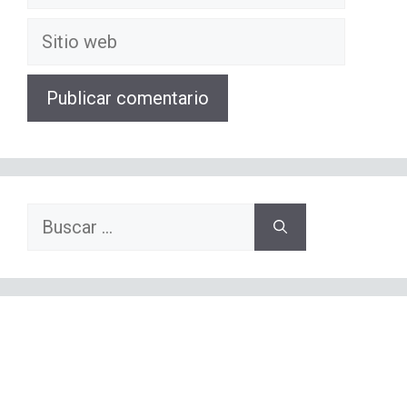
electrónico
Sitio
web
Buscar: