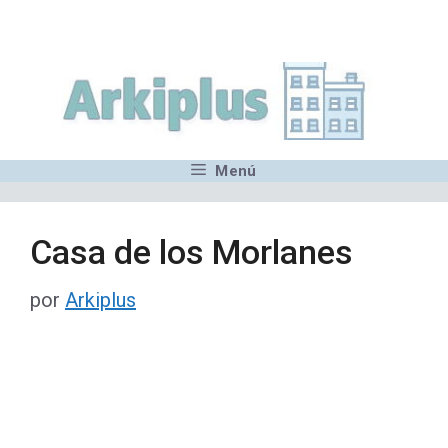
Saltar
,MN,MMN,MN,MN,MN,MN,M
al
contenido
Menú
Casa de los Morlanes
por
Arkiplus