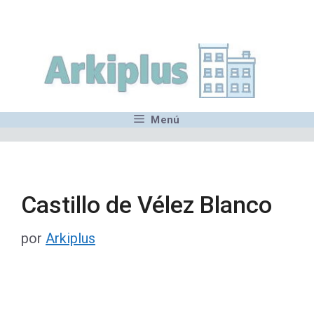
Saltar
,MN,MMN,MN,MN,MN,MN,M
al
contenido
Menú
Castillo de Vélez Blanco
por
Arkiplus