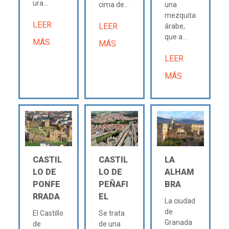
ura...
cima de...
una
mezquita
LEER
LEER
árabe,
que a...
MÁS
MÁS
LEER
MÁS
CASTIL
CASTIL
LA
LO DE
LO DE
ALHAM
PONFE
PEÑAFI
BRA
RRADA
EL
La ciudad
de
El Castillo
Se trata
Granada
de
de una