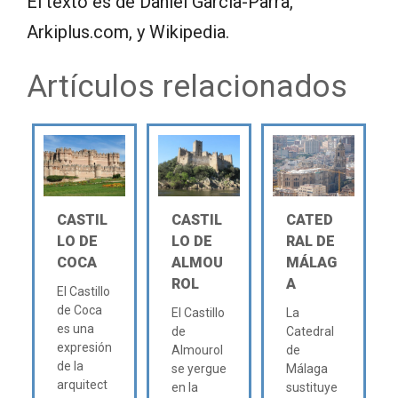
El texto es de Daniel García-Parra,
Arkiplus.com, y Wikipedia.
Artículos relacionados
CASTIL
CASTIL
CATED
LO DE
LO DE
RAL DE
COCA
ALMOU
MÁLAG
ROL
A
El Castillo
de Coca
El Castillo
La
es una
de
Catedral
expresión
Almourol
de
de la
se yergue
Málaga
arquitect
en la
sustituye