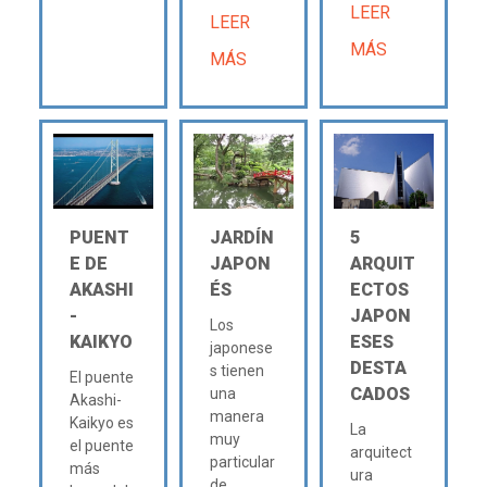
LEER
LEER
MÁS
MÁS
PUENT
JARDÍN
5
E DE
JAPON
ARQUIT
AKASHI
ÉS
ECTOS
-
JAPON
Los
KAIKYO
ESES
japonese
DESTA
s tienen
El puente
CADOS
una
Akashi-
manera
Kaikyo es
La
muy
el puente
arquitect
particular
más
ura
de