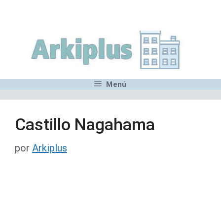
Saltar
,MN,MMN,MN,MN,MN,MN,M
al
contenido
Menú
Castillo Nagahama
por
Arkiplus