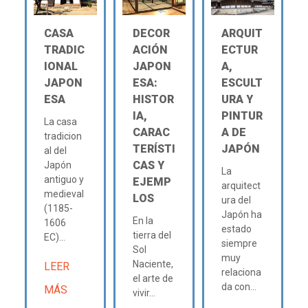
CASA
DECOR
ARQUIT
TRADIC
ACIÓN
ECTUR
IONAL
JAPON
A,
JAPON
ESA:
ESCULT
ESA
HISTOR
URA Y
IA,
PINTUR
La casa
CARAC
A DE
tradicion
TERÍSTI
JAPÓN
al del
CAS Y
Japón
La
antiguo y
EJEMP
arquitect
medieval
LOS
ura del
(1185-
Japón ha
En la
1606
estado
tierra del
EC)...
siempre
Sol
muy
Naciente,
LEER
relaciona
el arte de
da con...
MÁS
vivir...