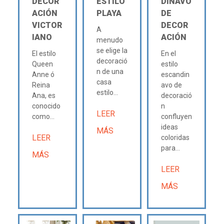
DECOR
ESTILO
DINAVO
ACIÓN
PLAYA
DE
VICTOR
DECOR
A
IANO
ACIÓN
menudo
se elige la
El estilo
En el
decoració
Queen
estilo
n de una
Anne ó
escandin
casa
Reina
avo de
estilo...
Ana, es
decoració
conocido
n
LEER
como...
confluyen
ideas
MÁS
LEER
coloridas
para...
MÁS
LEER
MÁS