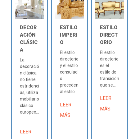
DECOR
ESTILO
ESTILO
ACIÓN
IMPERI
DIRECT
CLÁSIC
O
ORIO
A
El estilo
El estilo
directorio
directorio
La
y el estilo
es el
decoració
consulad
estilo de
n clásica
o
transición
no tiene
preceden
que se...
estridenci
al estilo...
as, utiliza
LEER
mobiliario
LEER
clásico
MÁS
europeo,..
MÁS
.
LEER