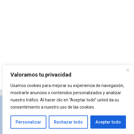
Valoramos tu privacidad
Usamos cookies para mejorar su experiencia de navegación,
mostrarle anuncios o contenidos personalizados y analizar
nuestro tráfico. Al hacer clic en “Aceptar todo” usted da su
Privacidad y Política de Cookies
Portal de
consentimiento a nuestro uso de las cookies.
arquitectura
Lista de Temas
¿Qué es Arkiplus?
Personalizar
Rechazar todo
Aceptar todo
© 2026 Arkiplus
• Creado con
GeneratePress