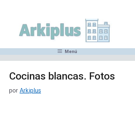
Saltar
,MN,MMN,MN,MN,MN,MN,M
al
contenido
Menú
Cocinas blancas. Fotos
por
Arkiplus