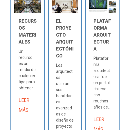
RECURS
EL
PLATAF
OS
PROYE
ORMA
MATERI
CTO
ARQUIT
ALES
ARQUIT
ECTUR
ECTÓNI
A
Un
CO
recurso
Platafor
es un
ma
Los
medio de
arquitect
arquitect
cualquier
ura fue
os
tipo para
un portal
utilizan
obtener...
chileno
sus
con
habilidad
LEER
muchos
es
años de...
avanzad
MÁS
as de
LEER
diseño de
proyecto
MÁS