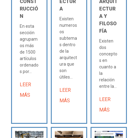
CONST
ECTUR
ARQUIT
RUCCIÓ
A
ECTUR
N
A Y
Existen
FILOSO
numeros
En esta
FÍA
os
sección
subtema
agrupam
Existen
s dentro
os más
dos
de la
de 1500
concepto
arquitect
artículos
s en
ura que
ordenado
cuanto a
son
s por...
la
útiles...
relación
LEER
entre la...
LEER
MÁS
LEER
MÁS
MÁS