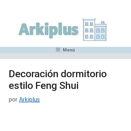
Saltar
,MN,MMN,MN,MN,MN,MN,M
al
contenido
Menú
Decoración dormitorio
estilo Feng Shui
por
Arkiplus