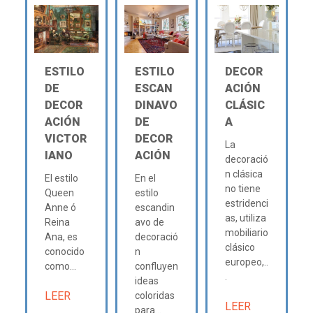
ESTILO
ESTILO
DECOR
DE
ESCAN
ACIÓN
DECOR
DINAVO
CLÁSIC
ACIÓN
DE
A
VICTOR
DECOR
La
IANO
ACIÓN
decoració
n clásica
El estilo
En el
no tiene
Queen
estilo
estridenci
Anne ó
escandin
as, utiliza
Reina
avo de
mobiliario
Ana, es
decoració
clásico
conocido
n
europeo,..
como...
confluyen
.
ideas
LEER
coloridas
LEER
para...