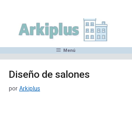
Saltar
,MN,MMN,MN,MN,MN,MN,M
al
contenido
Menú
Diseño de salones
por
Arkiplus