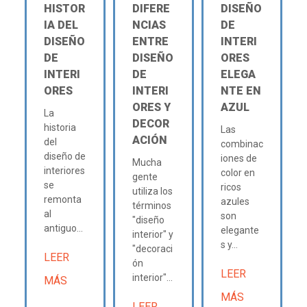
HISTOR
DIFERE
DISEÑO
IA DEL
NCIAS
DE
DISEÑO
ENTRE
INTERI
DE
DISEÑO
ORES
INTERI
DE
ELEGA
ORES
INTERI
NTE EN
ORES Y
AZUL
La
DECOR
historia
Las
ACIÓN
del
combinac
diseño de
iones de
Mucha
interiores
color en
gente
se
ricos
utiliza los
remonta
azules
términos
al
son
"diseño
antiguo...
elegante
interior" y
s y...
"decoraci
LEER
ón
LEER
interior"...
MÁS
MÁS
LEER