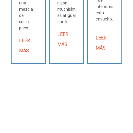
r de
una
n son
interiores
mezcla
muchísim
está
de
as al igual
envuelto..
colores
que los...
.
poco...
LEER
LEER
LEER
MÁS
MÁS
MÁS