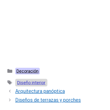
Categorías
Decoración
Etiquetas
Diseño interior
Arquitectura panóptica
Diseños de terrazas y porches