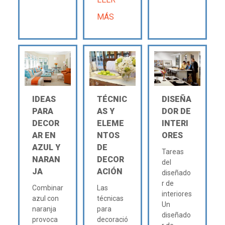
MÁS
IDEAS
TÉCNIC
DISEÑA
PARA
AS Y
DOR DE
DECOR
ELEME
INTERI
AR EN
NTOS
ORES
AZUL Y
DE
Tareas
NARAN
DECOR
del
JA
ACIÓN
diseñado
r de
Combinar
Las
interiores
azul con
técnicas
Un
naranja
para
diseñado
provoca
decoració