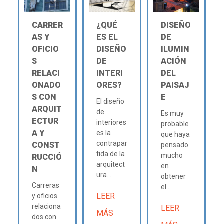
CARRER
¿QUÉ
DISEÑO
AS Y
ES EL
DE
OFICIO
DISEÑO
ILUMIN
S
DE
ACIÓN
RELACI
INTERI
DEL
ONADO
ORES?
PAISAJ
S CON
E
El diseño
ARQUIT
de
Es muy
ECTUR
interiores
probable
A Y
es la
que haya
contrapar
CONST
pensado
tida de la
mucho
RUCCIÓ
arquitect
en
N
ura...
obtener
Carreras
el...
LEER
y oficios
relaciona
LEER
MÁS
dos con