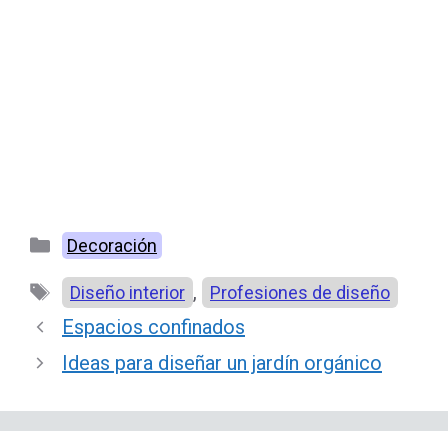
Categorías
Decoración
Etiquetas
,
Diseño interior
Profesiones de diseño
Espacios confinados
Ideas para diseñar un jardín orgánico