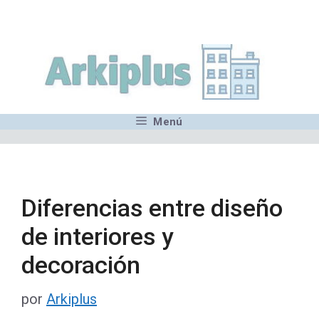
Saltar
,MN,MMN,MN,MN,MN,MN,M
al
contenido
Menú
Diferencias entre diseño
de interiores y
decoración
por
Arkiplus