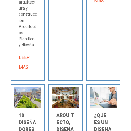
MÁS
arquitect
ura y
construcc
ión
Arquitect
os
Planifica
y diseña...
LEER
MÁS
10
ARQUIT
¿QUÉ
DISEÑA
ECTO,
ES UN
DORES
DISEÑA
DISEÑA