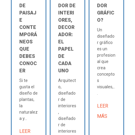
DE
DOR DE
DOR
PAISAJ
INTERI
GRÁFIC
E
ORES,
O?
CONTE
DECOR
Un
MPORÁ
ADOR:
diseñado
NEOS
EL
r gráfico
QUE
PAPEL
es un
profesion
DEBES
DE
al que
CONOC
CADA
crea
ER
UNO
concepto
Si te
Arquitect
s
gusta el
o,
visuales,..
diseño de
diseñado
.
plantas,
r de
LEER
la
interiores
naturalez
,
MÁS
a y...
diseñado
r de
LEER
interiores