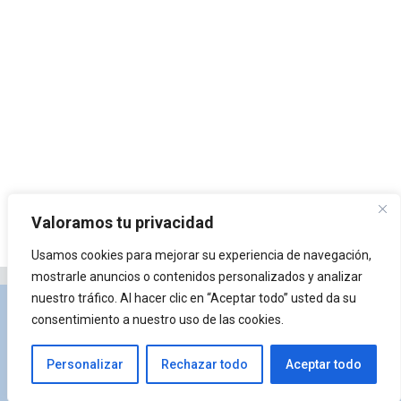
Valoramos tu privacidad
Usamos cookies para mejorar su experiencia de navegación,
mostrarle anuncios o contenidos personalizados y analizar
nuestro tráfico. Al hacer clic en “Aceptar todo” usted da su
Privacidad y Política de Cookies
Portal de
consentimiento a nuestro uso de las cookies.
arquitectura
Lista de Temas
¿Qué es Arkiplus?
Personalizar
Rechazar todo
Aceptar todo
© 2026 Arkiplus
• Creado con
GeneratePress