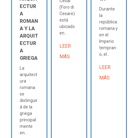
César
ECTUR
(Foro di
Durante
A
Cesare)
la
está
ROMAN
república
ubicado
A Y LA
romana y
en...
en el
ARQUIT
Imperio
ECTUR
LEER
tempran
A
o, el...
MÁS
GRIEGA
LEER
La
arquitect
MÁS
ura
romana
se
distinguir
á de la
griega
principal
mente
en...