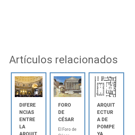
Artículos relacionados
DIFERE
FORO
ARQUIT
NCIAS
DE
ECTUR
ENTRE
CÉSAR
A DE
LA
POMPE
El Foro de
ARQUIT
YA