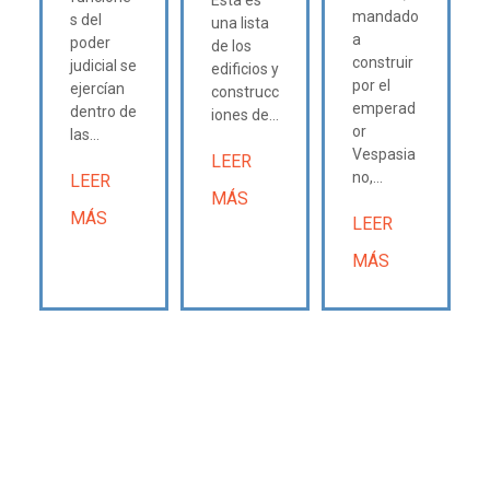
Esta es
mandado
s del
una lista
a
poder
de los
construir
judicial se
edificios y
por el
ejercían
construcc
emperad
dentro de
iones de...
or
las...
Vespasia
LEER
no,...
LEER
MÁS
MÁS
LEER
MÁS