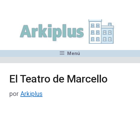
Saltar
,MN,MMN,MN,MN,MN,MN,M
al
contenido
Menú
El Teatro de Marcello
por
Arkiplus