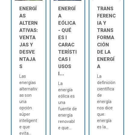
ENERGÍ
ENERGÍ
TRANS
AS
A
FERENC
ALTERN
EÓLICA
IA Y
ATIVAS:
- QUÉ
TRANS
VENTA
ES Ι
FORMA
JAS Y
CARAC
CIÓN
DESVE
TERÍSTI
DE LA
NTAJA
CAS Ι
ENERGÍ
S
USOS
A
Ι...
Las
La
energías
definición
La
alternativ
científica
energía
as son
de
eólica es
una
energía
una
opción
nos dice
fuente de
súper
que:
energía
inteligent
energía
renovabl
e que
es la...
e que...
evita...