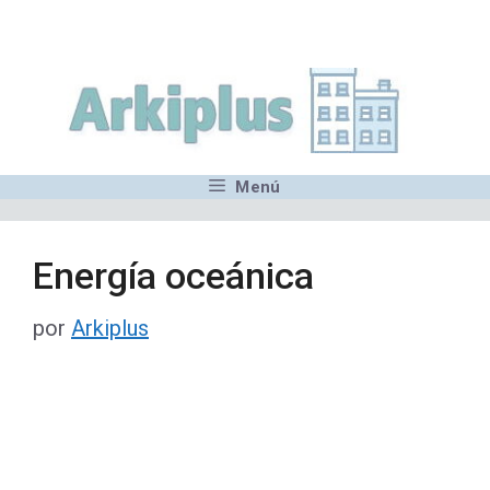
Saltar
,MN,MMN,MN,MN,MN,MN,M
al
contenido
Menú
Energía oceánica
por
Arkiplus