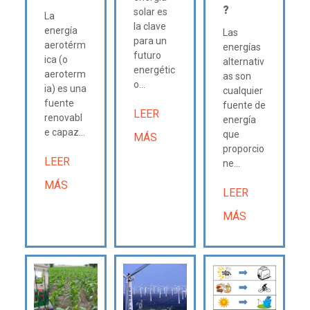
?
solar es
La
la clave
energía
Las
para un
aerotérm
energías
futuro
ica (o
alternativ
energétic
aeroterm
as son
o...
ia) es una
cualquier
fuente
fuente de
LEER
renovabl
energía
e capaz...
que
MÁS
proporcio
LEER
ne...
MÁS
LEER
MÁS