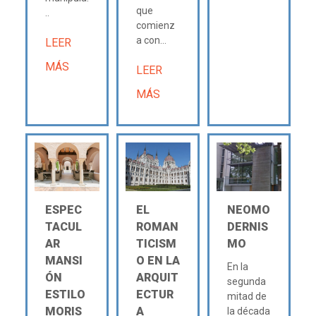
que
..
comienz
a con...
LEER
MÁS
LEER
MÁS
ESPEC
EL
NEOMO
TACUL
ROMAN
DERNIS
AR
TICISM
MO
MANSI
O EN LA
En la
ÓN
ARQUIT
segunda
ESTILO
ECTUR
mitad de
MORIS
A
la década