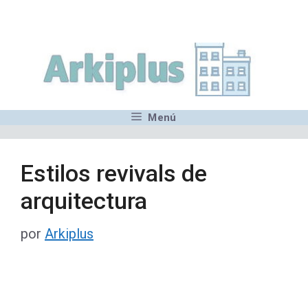
Saltar
,MN,MMN,MN,MN,MN,MN,M
al
contenido
Menú
Estilos revivals de
arquitectura
por
Arkiplus