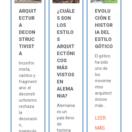
ARQUIT
¿CUÁLE
EVOLU
ECTUR
S SON
CIÓN E
A
LOS
HISTOR
DECON
ESTILO
IA DEL
STRUC
S
ESTILO
TIVIST
ARQUIT
GÓTICO
A
ECTÓNI
El gótico
COS
ha sido
Inconfor
MÁS
uno de
mista,
VISTOS
los
caótico y
movimie
EN
fragment
ntos
ario: el
ALEMA
arquitect
deconstr
NIA?
ónicos
uctivismo
Alemania
más...
rechaza
es un
la
LEER
país lleno
decoració
de
n,
MÁS
historia
manipula.