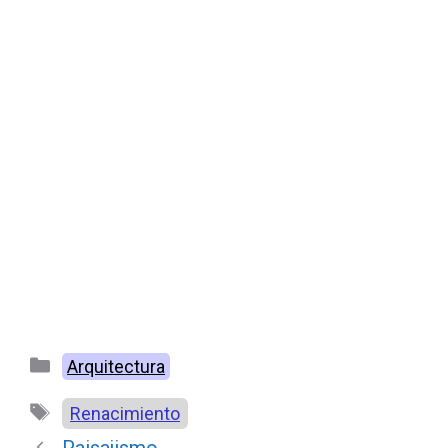
Categorías
Arquitectura
Etiquetas
Renacimiento
Paisajismo