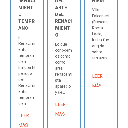
RENACI
DEL
NIERI
MIENT
ARTE
Villa
O
DEL
Falconieri
TEMPR
RENACI
(Frascati,
ANO
MIENT
Roma,
Lacio,
O
El
Italia) fue
Renacimi
Lo que
erigida
ento
conocem
sobre
tempran
os como
terrazas..
o en
como
.
Europa El
arte
período
renacenti
LEER
del
sta,
Renacimi
MÁS
apareció
ento
y se...
tempran
o en...
LEER
MÁS
LEER
MÁS