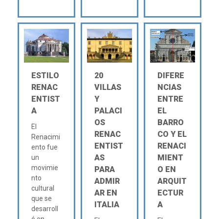
ESTILO
20
DIFERE
RENAC
VILLAS
NCIAS
ENTIST
Y
ENTRE
A
PALACI
EL
OS
BARRO
El
RENAC
CO Y EL
Renacimi
ENTIST
RENACI
ento fue
AS
MIENT
un
movimie
PARA
O EN
nto
ADMIR
ARQUIT
cultural
AR EN
ECTUR
que se
ITALIA
A
desarroll
ó en...