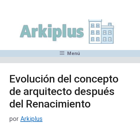
Saltar
,MN,MMN,MN,MN,MN,MN,M
al
contenido
Menú
Evolución del concepto
de arquitecto después
del Renacimiento
por
Arkiplus