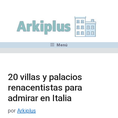
Saltar
,MN,MMN,MN,MN,MN,MN,M
al
contenido
Menú
20 villas y palacios
renacentistas para
admirar en Italia
por
Arkiplus