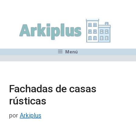
Saltar
,MN,MMN,MN,MN,MN,MN,M
al
contenido
Menú
Fachadas de casas
rústicas
por
Arkiplus