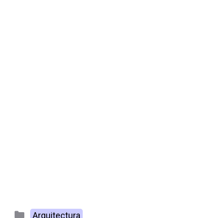
Categorías
Arquitectura