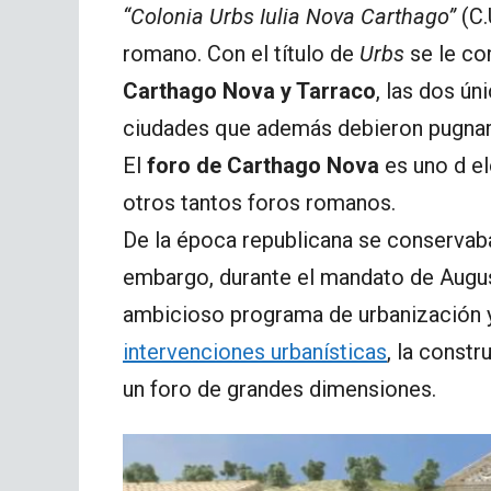
“Colonia Urbs Iulia Nova Carthago”
(C.
romano. Con el título de
Urbs
se le co
Carthago Nova y Tarraco
, las dos ún
ciudades que además debieron pugnar p
El
foro de Carthago Nova
es uno d e
otros tantos foros romanos.
De la época republicana se conservaba
embargo, durante el mandato de Augus
ambicioso programa de urbanización y
intervenciones urbanísticas
, la const
un foro de grandes dimensiones.