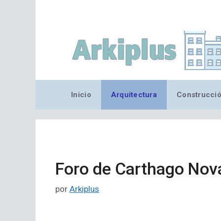
Saltar
al
contenido
Inicio
Arquitectura
Construcci
Foro de Carthago Nov
por
Arkiplus