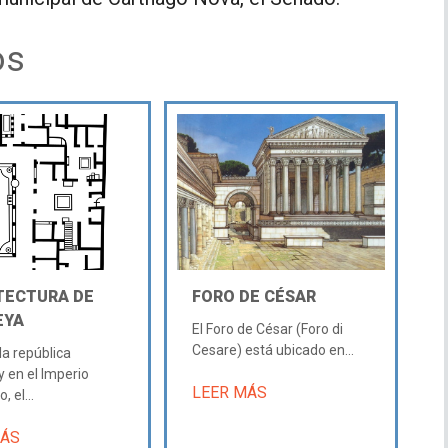
os
TECTURA DE
FORO DE CÉSAR
EYA
El Foro de César (Foro di
Cesare) está ubicado en...
la república
 en el Imperio
LEER MÁS
 el...
MÁS