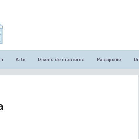
,MN,MMN,MN,MN,MN,MN,M
ón
Arte
Diseño de interiores
Paisajismo
Ur
a