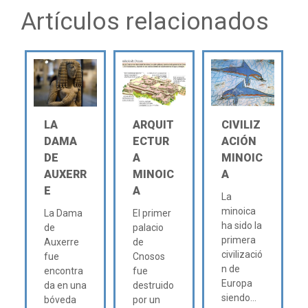
Artículos relacionados
LA
ARQUIT
CIVILIZ
DAMA
ECTUR
ACIÓN
DE
A
MINOIC
AUXERR
MINOIC
A
E
A
La
minoica
La Dama
El primer
ha sido la
de
palacio
primera
Auxerre
de
civilizació
fue
Cnosos
n de
encontra
fue
Europa
da en una
destruido
siendo...
bóveda
por un