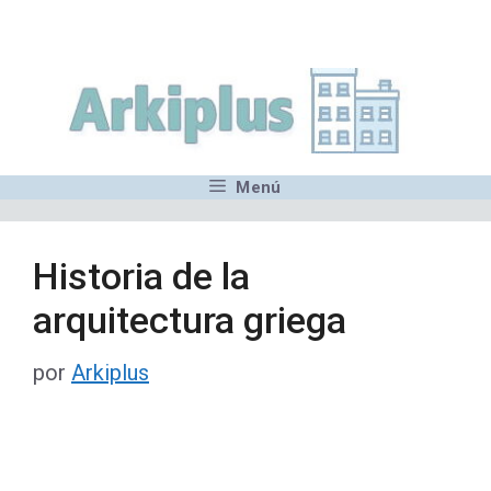
Saltar
,MN,MMN,MN,MN,MN,MN,M
al
contenido
Menú
Historia de la
arquitectura griega
por
Arkiplus