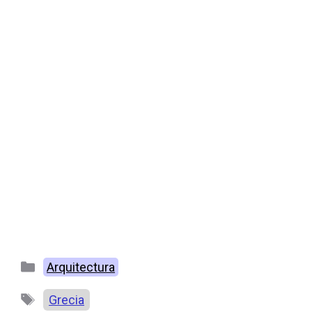
Categorías
Arquitectura
Etiquetas
Grecia