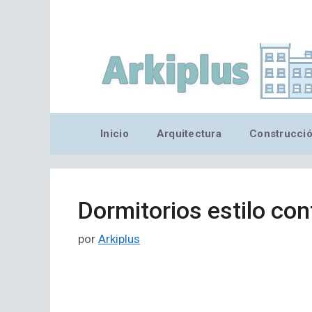
Saltar
al
contenido
Inicio
Arquitectura
Construcci
Dormitorios estilo co
por
Arkiplus