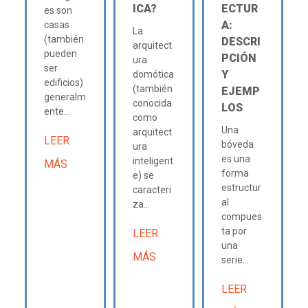
ICA?
ECTUR
es son
A:
casas
La
(también
DESCRI
arquitect
pueden
PCIÓN
ura
ser
Y
domótica
edificios)
(también
EJEMP
generalm
conocida
LOS
ente...
como
Una
arquitect
LEER
bóveda
ura
es una
inteligent
MÁS
forma
e) se
estructur
caracteri
al
za...
compues
ta por
LEER
una
MÁS
serie...
LEER