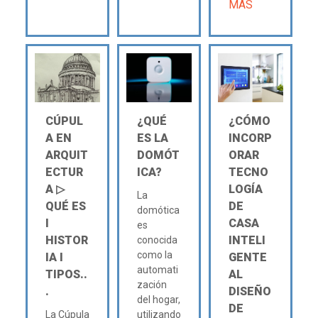
MÁS
CÚPUL
¿QUÉ
¿CÓMO
A EN
ES LA
INCORP
ARQUIT
DOMÓT
ORAR
ECTUR
ICA?
TECNO
A ▷
LOGÍA
La
QUÉ ES
DE
domótica
Ι
CASA
es
HISTOR
INTELI
conocida
como la
IA Ι
GENTE
automati
TIPOS..
AL
zación
.
DISEÑO
del hogar,
DE
La Cúpula
utilizando