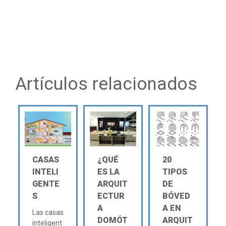
Artículos relacionados
CASAS
¿QUÉ
20
INTELI
ES LA
TIPOS
GENTE
ARQUIT
DE
S
ECTUR
BÓVED
A
A EN
Las casas
DOMÓT
ARQUIT
inteligent