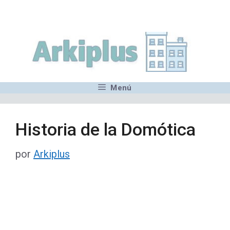
Saltar
,MN,MMN,MN,MN,MN,MN,M
al
contenido
Menú
Historia de la Domótica
por
Arkiplus