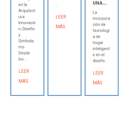
UNA...
en la
...
Arquitect
La
LEER
ura:
incorpora
Innovació
ción de
MÁS
n, Diseño
tecnologí
y
a de
Simbolis
hogar
mo
inteligent
Desde
e en el
los...
diseño...
LEER
LEER
MÁS
MÁS