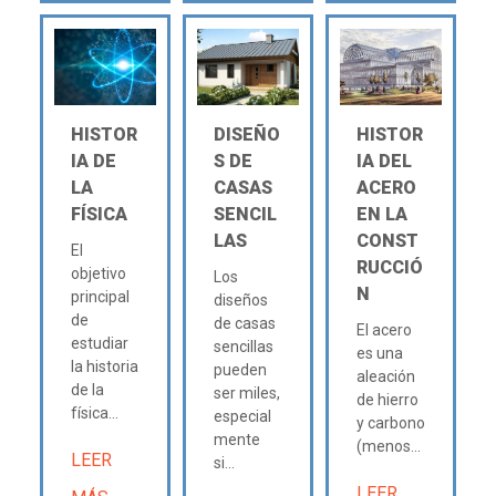
HISTOR
DISEÑO
HISTOR
IA DE
S DE
IA DEL
LA
CASAS
ACERO
FÍSICA
SENCIL
EN LA
LAS
CONST
El
RUCCIÓ
objetivo
Los
N
principal
diseños
de
de casas
El acero
estudiar
sencillas
es una
la historia
pueden
aleación
de la
ser miles,
de hierro
física...
especial
y carbono
mente
(menos...
LEER
si...
LEER