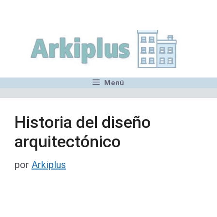
Saltar
,MN,MMN,MN,MN,MN,MN,M
al
contenido
Menú
Historia del diseño
arquitectónico
por
Arkiplus