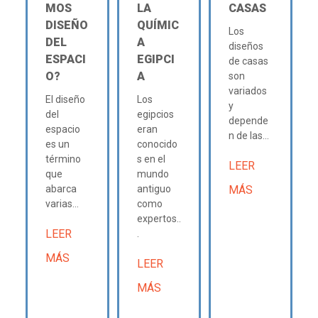
MOS
LA
CASAS
DISEÑO
QUÍMIC
Los
DEL
A
diseños
ESPACI
EGIPCI
de casas
O?
A
son
variados
El diseño
Los
y
del
egipcios
depende
espacio
eran
n de las...
es un
conocido
término
s en el
LEER
que
mundo
abarca
antiguo
MÁS
varias...
como
expertos..
LEER
.
MÁS
LEER
MÁS