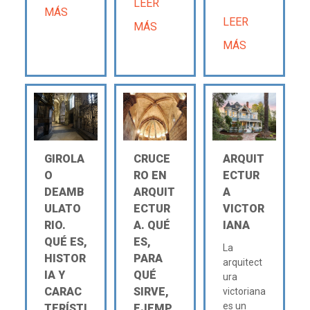
LEER
MÁS
LEER
MÁS
MÁS
GIROLA
CRUCE
ARQUIT
O
RO EN
ECTUR
DEAMB
ARQUIT
A
ULATO
ECTUR
VICTOR
RIO.
A. QUÉ
IANA
QUÉ ES,
ES,
La
HISTOR
PARA
arquitect
IA Y
QUÉ
ura
CARAC
SIRVE,
victoriana
es un
TERÍSTI
EJEMP