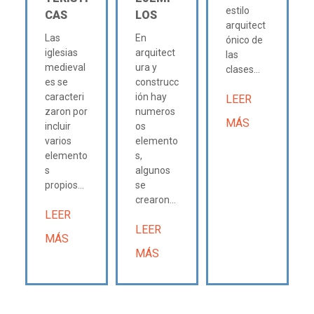
estilo
CAS
LOS
arquitect
Las
En
ónico de
iglesias
arquitect
las
medieval
ura y
clases...
es se
construcc
caracteri
ión hay
LEER
zaron por
numeros
MÁS
incluir
os
varios
elemento
elemento
s,
s
algunos
propios...
se
crearon...
LEER
LEER
MÁS
MÁS