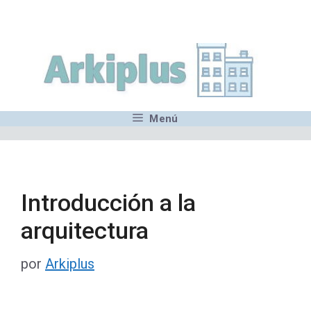
Saltar
,MN,MMN,MN,MN,MN,MN,M
al
contenido
Menú
Introducción a la
arquitectura
por
Arkiplus