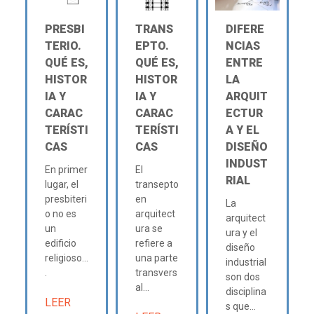
PRESBI
TRANS
DIFERE
TERIO.
EPTO.
NCIAS
QUÉ ES,
QUÉ ES,
ENTRE
HISTOR
HISTOR
LA
IA Y
IA Y
ARQUIT
CARAC
CARAC
ECTUR
TERÍSTI
TERÍSTI
A Y EL
CAS
CAS
DISEÑO
INDUST
En primer
El
RIAL
lugar, el
transepto
presbiteri
en
La
o no es
arquitect
arquitect
un
ura se
ura y el
edificio
refiere a
diseño
religioso...
una parte
industrial
.
transvers
son dos
al...
disciplina
LEER
s que...