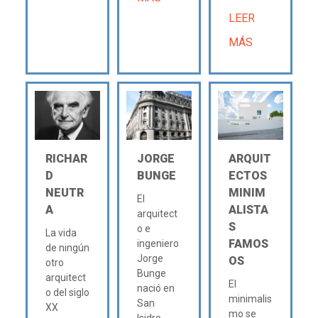
LEER
MÁS
RICHAR
JORGE
ARQUIT
D
BUNGE
ECTOS
NEUTR
MINIM
El
A
ALISTA
arquitect
S
o e
La vida
FAMOS
ingeniero
de ningún
Jorge
OS
otro
Bunge
arquitect
El
nació en
o del siglo
minimalis
San
XX
mo se
Isidro,...