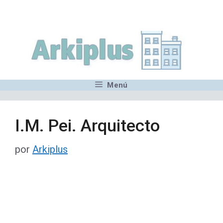
Saltar
,MN,MMN,MN,MN,MN,MN,M
al
contenido
Menú
I.M. Pei. Arquitecto
por
Arkiplus