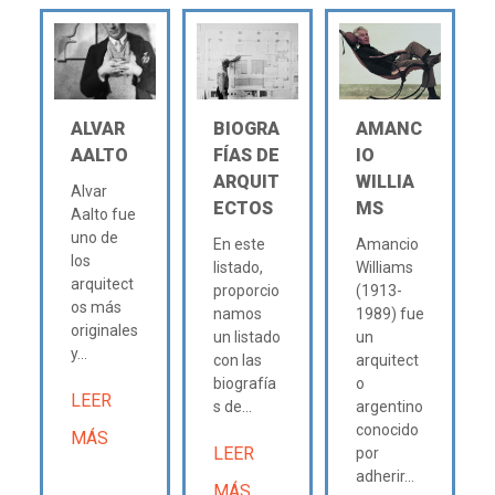
ALVAR
BIOGRA
AMANC
AALTO
FÍAS DE
IO
ARQUIT
WILLIA
Alvar
ECTOS
MS
Aalto fue
uno de
En este
Amancio
los
listado,
Williams
arquitect
proporcio
(1913-
os más
namos
1989) fue
originales
un listado
un
y...
con las
arquitect
biografía
o
LEER
s de...
argentino
conocido
MÁS
LEER
por
adherir...
MÁS