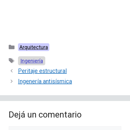
Categorías
Arquitectura
Etiquetas
Ingeniería
Peritaje estructural
Ingenería antisísmica
Dejá un comentario