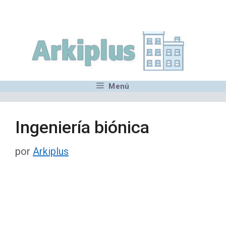
Saltar
,MN,MMN,MN,MN,MN,MN,M
al
contenido
Menú
Ingeniería biónica
por
Arkiplus