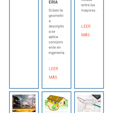
ERÍA
entre los
Si bien la
mayores..
geometrí
.
a
LEER
descriptiv
a se
MÁS
aplica
comúnm
ente en
ingeniería
...
LEER
MÁS