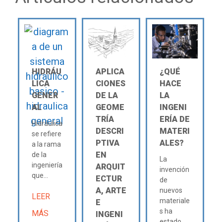
HIDRÁU
APLICA
¿QUÉ
LICA
CIONES
HACE
GENER
DE LA
LA
AL
GEOME
INGENI
TRÍA
ERÍA DE
Hidráulica
DESCRI
MATERI
se refiere
PTIVA
ALES?
a la rama
EN
de la
La
ingeniería
ARQUIT
invención
que...
ECTUR
de
A, ARTE
nuevos
LEER
materiale
E
s ha
MÁS
INGENI
estado