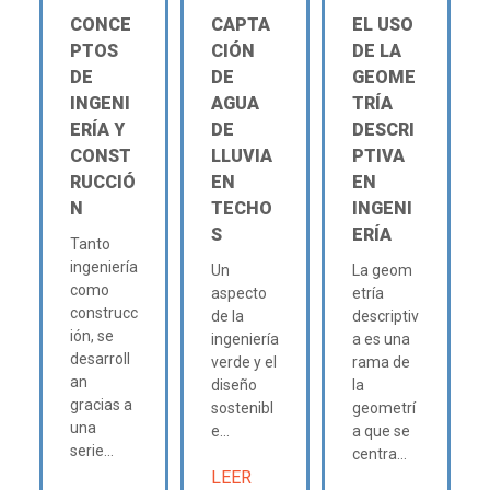
CONCE
CAPTA
EL USO
PTOS
CIÓN
DE LA
DE
DE
GEOME
INGENI
AGUA
TRÍA
ERÍA Y
DE
DESCRI
CONST
LLUVIA
PTIVA
RUCCIÓ
EN
EN
N
TECHO
INGENI
S
ERÍA
Tanto
ingeniería
Un
La geom
como
aspecto
etría
construcc
de la
descriptiv
ión, se
ingeniería
a es una
desarroll
verde y el
rama de
an
diseño
la
gracias a
sostenibl
geometrí
una
e...
a que se
serie...
centra...
LEER