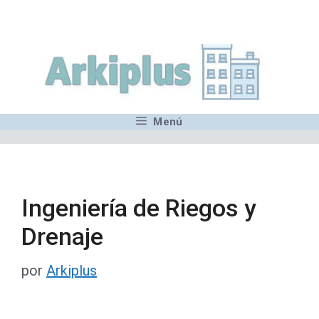
Saltar
,MN,MMN,MN,MN,MN,MN,M
al
contenido
Menú
Ingeniería de Riegos y
Drenaje
por
Arkiplus