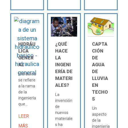
HIDRÁU
¿QUÉ
CAPTA
LICA
HACE
CIÓN
GENER
LA
DE
AL
INGENI
AGUA
ERÍA DE
DE
Hidráulica
MATERI
LLUVIA
se refiere
ALES?
EN
a la rama
TECHO
de la
La
ingeniería
S
invención
que...
de
Un
nuevos
aspecto
LEER
materiale
de la
s ha
MÁS
ingeniería