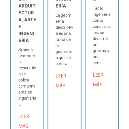
ARQUIT
ERÍA
Tanto
ECTUR
ingeniería
La geom
A, ARTE
como
etría
E
construcc
descriptiv
ión, se
INGENI
a es una
desarroll
rama de
ERÍA
an
la
Si bien la
gracias a
geometrí
geometrí
una
a que se
a
serie...
centra...
descriptiv
a se
LEER
LEER
aplica
MÁS
MÁS
comúnm
ente en
ingeniería
...
LEER
MÁS