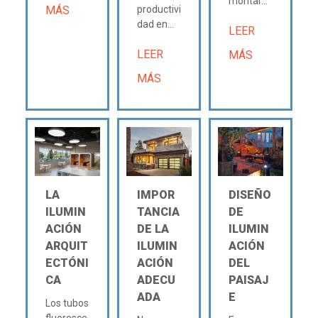
montar...
MÁS
productivi
dad en...
LEER
LEER
MÁS
MÁS
LA
IMPOR
DISEÑO
ILUMIN
TANCIA
DE
ACIÓN
DE LA
ILUMIN
ARQUIT
ILUMIN
ACIÓN
ECTÓNI
ACIÓN
DEL
CA
ADECU
PAISAJ
ADA
E
Los tubos
fluoresce