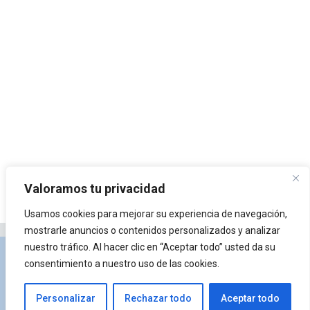
Valoramos tu privacidad
Usamos cookies para mejorar su experiencia de navegación,
mostrarle anuncios o contenidos personalizados y analizar
nuestro tráfico. Al hacer clic en “Aceptar todo” usted da su
Privacidad y Política de Cookies
Portal de
consentimiento a nuestro uso de las cookies.
arquitectura
Lista de Temas
¿Qué es Arkiplus?
Personalizar
Rechazar todo
Aceptar todo
© 2026 Arkiplus
• Creado con
GeneratePress