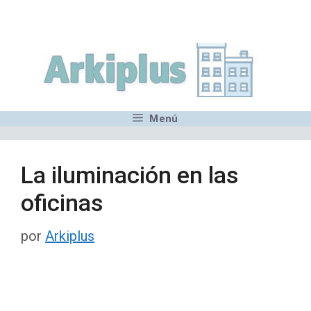
Saltar
,MN,MMN,MN,MN,MN,MN,M
al
contenido
Menú
La iluminación en las
oficinas
por
Arkiplus