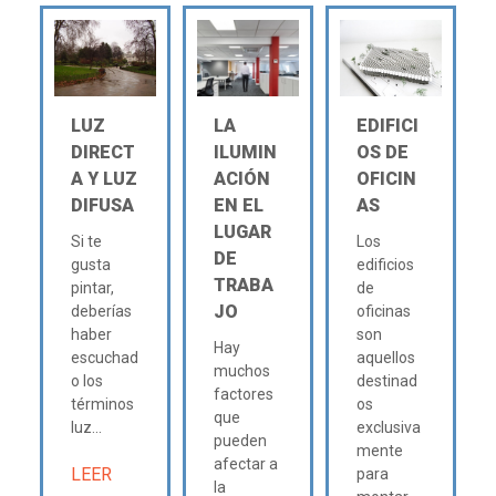
LUZ
LA
EDIFICI
DIRECT
ILUMIN
OS DE
A Y LUZ
ACIÓN
OFICIN
DIFUSA
EN EL
AS
LUGAR
Si te
Los
DE
gusta
edificios
TRABA
pintar,
de
JO
deberías
oficinas
haber
son
Hay
escuchad
aquellos
muchos
o los
destinad
factores
términos
os
que
luz...
exclusiva
pueden
mente
afectar a
LEER
para
la