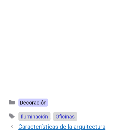
Categorías
Decoración
Etiquetas
,
Iluminación
Oficinas
Características de la arquitectura