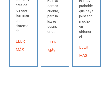
No nos
Es muy
ntes de
damos
probable
luz que
cuenta,
que haya
iluminan
pero la
pensado
un
luz es
mucho
sistema
quizás
en
de...
uno...
obtener
el...
LEER
LEER
LEER
MÁS
MÁS
MÁS