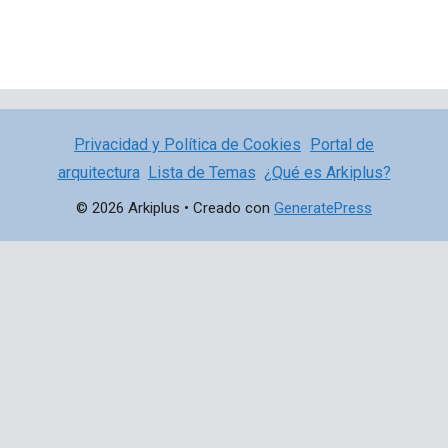
Privacidad y Política de Cookies
Portal de
arquitectura
Lista de Temas
¿Qué es Arkiplus?
© 2026 Arkiplus
• Creado con
GeneratePress