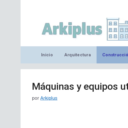
Saltar
al
contenido
Inicio
Arquitectura
Construcci
Máquinas y equipos uti
por
Arkiplus