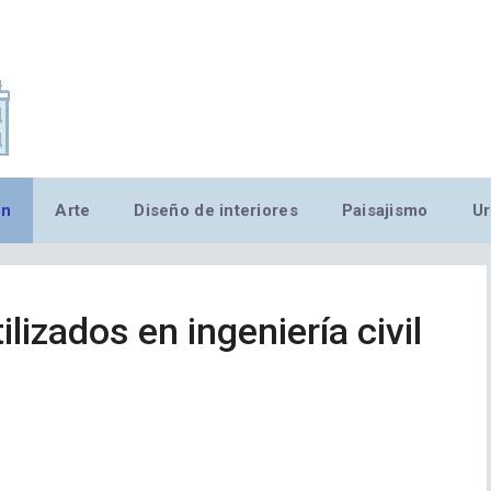
,MN,MMN,MN,MN,MN,MN,M
ón
Arte
Diseño de interiores
Paisajismo
Ur
lizados en ingeniería civil