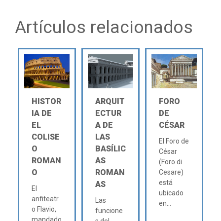
Artículos relacionados
HISTOR
ARQUIT
FORO
IA DE
ECTUR
DE
EL
A DE
CÉSAR
COLISE
LAS
El Foro de
O
BASÍLIC
César
ROMAN
AS
(Foro di
O
ROMAN
Cesare)
está
AS
El
ubicado
anfiteatr
Las
en...
o Flavio,
funcione
mandado
s del