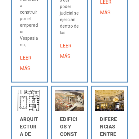
LEER
a
poder
construir
MÁS
judicial se
por el
ejercían
emperad
dentro de
or
las...
Vespasia
no,...
LEER
MÁS
LEER
MÁS
ARQUIT
EDIFICI
DIFERE
ECTUR
OS Y
NCIAS
A DE
CONST
ENTRE