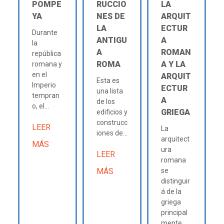
POMPE
RUCCIO
LA
YA
NES DE
ARQUIT
LA
ECTUR
Durante
ANTIGU
A
la
A
ROMAN
república
ROMA
A Y LA
romana y
en el
ARQUIT
Esta es
Imperio
ECTUR
una lista
tempran
A
de los
o, el...
GRIEGA
edificios y
construcc
LEER
La
iones de...
arquitect
MÁS
ura
LEER
romana
MÁS
se
distinguir
á de la
griega
principal
mente