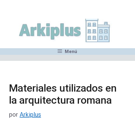
Saltar
,MN,MMN,MN,MN,MN,MN,M
al
contenido
Menú
Materiales utilizados en
la arquitectura romana
por
Arkiplus