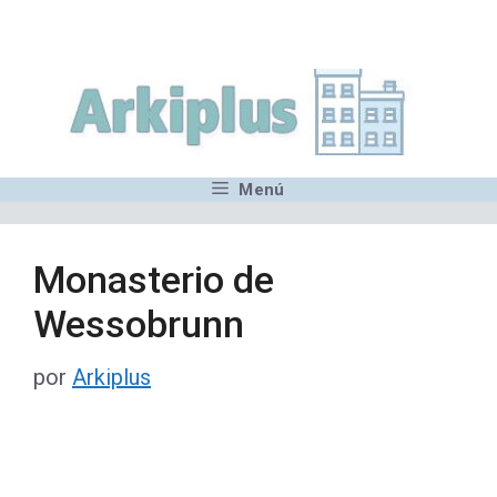
Saltar
,MN,MMN,MN,MN,MN,MN,M
al
contenido
Menú
Monasterio de
Wessobrunn
por
Arkiplus