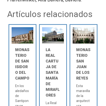
Artículos relacionados
MONAS
LA
MONAS
TERIO
REAL
TERIO
DE SAN
CARTU
SAN
ISIDOR
JA DE
JUAN
O DEL
SANTA
DE LOS
CAMPO
MARÍA
REYES
DE
En los
Esta
MIRAFL
aledaños
maravilla
ORES
de
de la
Santipon
arquitect
La Real
ce se
ura