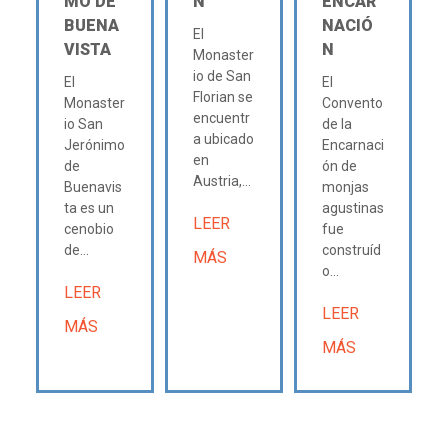
MO DE
N
ENCAR
BUENA
NACIÓ
El
VISTA
N
Monaster
io de San
El
El
Florian se
Monaster
Convento
encuentr
io San
de la
a ubicado
Jerónimo
Encarnaci
en
de
ón de
Austria,...
Buenavis
monjas
ta es un
agustinas
LEER
cenobio
fue
de...
construíd
MÁS
o...
LEER
LEER
MÁS
MÁS