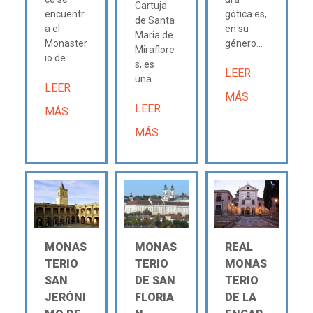
Cartuja
encuentr
gótica es,
de Santa
a el
en su
María de
Monaster
género...
Miraflore
io de...
s, es
LEER
una...
LEER
MÁS
LEER
MÁS
MÁS
MONAS
MONAS
REAL
TERIO
TERIO
MONAS
SAN
DE SAN
TERIO
JERÓNI
FLORIA
DE LA