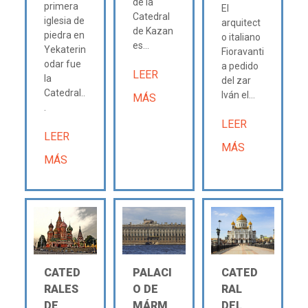
de la
primera
El
Catedral
iglesia de
arquitect
de Kazan
piedra en
o italiano
es...
Yekaterin
Fioravanti
odar fue
a pedido
LEER
la
del zar
Catedral..
Iván el...
MÁS
.
LEER
LEER
MÁS
MÁS
CATED
PALACI
CATED
RALES
O DE
RAL
DE
MÁRM
DEL