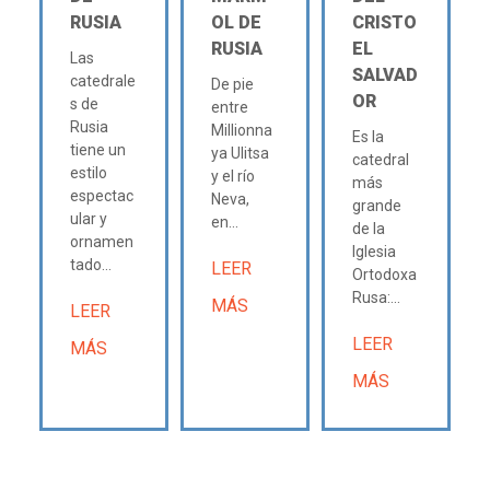
RUSIA
OL DE
CRISTO
RUSIA
EL
Las
SALVAD
catedrale
De pie
OR
s de
entre
Rusia
Millionna
Es la
tiene un
ya Ulitsa
catedral
estilo
y el río
más
espectac
Neva,
grande
ular y
en...
de la
ornamen
Iglesia
tado...
LEER
Ortodoxa
Rusa:...
MÁS
LEER
LEER
MÁS
MÁS