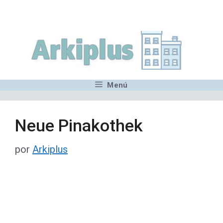
Saltar
,MN,MMN,MN,MN,MN,MN,M
al
contenido
Menú
Neue Pinakothek
por
Arkiplus