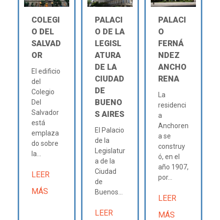
COLEGI
PALACI
PALACI
O DEL
O DE LA
O
SALVAD
LEGISL
FERNÁ
OR
ATURA
NDEZ
DE LA
ANCHO
El edificio
CIUDAD
RENA
del
DE
Colegio
La
BUENO
Del
residenci
Salvador
S AIRES
a
está
Anchoren
El Palacio
emplaza
a se
de la
do sobre
construy
Legislatur
la...
ó, en el
a de la
año 1907,
Ciudad
LEER
por...
de
MÁS
Buenos...
LEER
LEER
MÁS