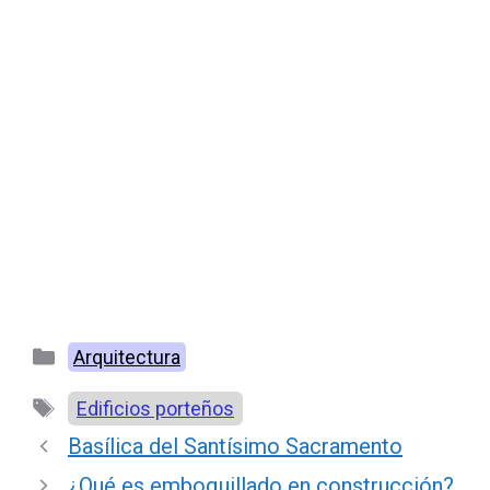
Categorías
Arquitectura
Etiquetas
Edificios porteños
Basílica del Santísimo Sacramento
¿Qué es emboquillado en construcción?