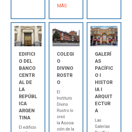
MÁS
EDIFICI
COLEGI
GALERÍ
O DEL
O
AS
BANCO
DIVINO
PACÍFIC
CENTR
ROSTR
O Ι
AL DE
O
HISTOR
LA
IA Ι
El
REPÚBL
ARQUIT
Instituto
ICA
ECTUR
Divino
ARGEN
A
Rostro lo
creó
TINA
Las
la Asocia
Galerías
El edificio
ción de la