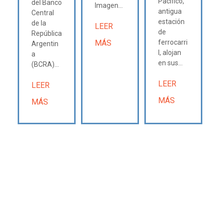
Pacífico,
del Banco
Imagen...
antigua
Central
estación
de la
LEER
de
República
MÁS
ferrocarri
Argentin
l, alojan
a
en sus...
(BCRA)...
LEER
LEER
MÁS
MÁS