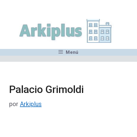
Saltar
,MN,MMN,MN,MN,MN,MN,M
al
contenido
Menú
Palacio Grimoldi
por
Arkiplus